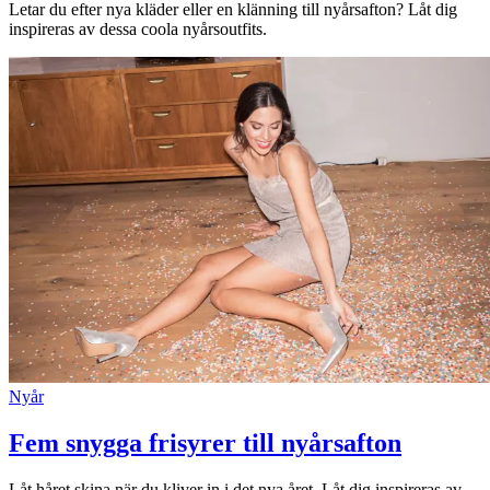
Letar du efter nya kläder eller en klänning till nyårsafton? Låt dig
inspireras av dessa coola nyårsoutfits.
Inspiration
Sök
Öppettider
Praktisk information
Lediga jobb
Magasin
Presentkort
Nyår
Min Shopping-app
Fem snygga frisyrer till nyårsafton
Låt håret skina när du kliver in i det nya året. Låt dig inspireras av