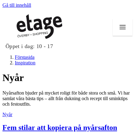
Gå till innehåll
Öppet i dag:
10 - 17
Förstasida
Inspiration
Nyår
Butiker
Nyårsafton bjuder på mycket roligt för både stora och små. Vi har
Mat och dryck
samlat våra bästa tips – allt från dukning och recept till sminktips
och festoutfits.
Evenemang
Nyår
Erbjudanden
Fem stilar att kopiera på nyårsafton
Kundklubb