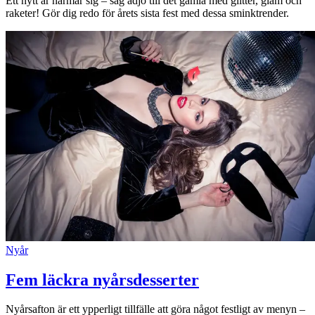
Ett nytt år närmar sig – säg adjö till det gamla med glitter, glam och
raketer! Gör dig redo för årets sista fest med dessa sminktrender.
Nyår
Fem läckra nyårsdesserter
Nyårsafton är ett ypperligt tillfälle att göra något festligt av menyn –