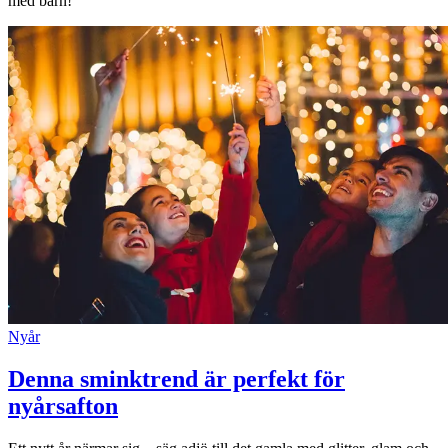
med barn!
Nyår
Denna sminktrend är perfekt för
nyårsafton