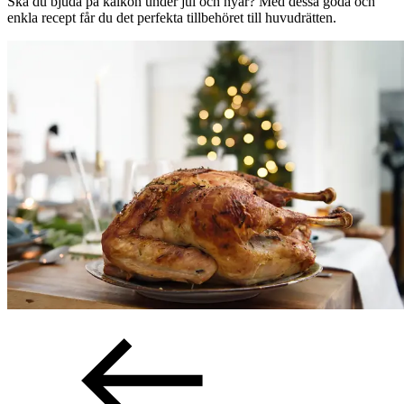
Ska du bjuda på kalkon under jul och nyår? Med dessa goda och
enkla recept får du det perfekta tillbehöret till huvudrätten.