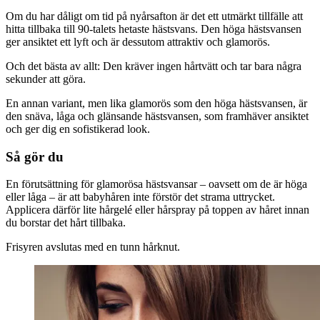
Om du har dåligt om tid på nyårsafton är det ett utmärkt tillfälle att
hitta tillbaka till 90-talets hetaste hästsvans. Den höga hästsvansen
ger ansiktet ett lyft och är dessutom attraktiv och glamorös.
Och det bästa av allt: Den kräver ingen hårtvätt och tar bara några
sekunder att göra.
En annan variant, men lika glamorös som den höga hästsvansen, är
den snäva, låga och glänsande hästsvansen, som framhäver ansiktet
och ger dig en sofistikerad look.
Så gör du
En förutsättning för glamorösa hästsvansar – oavsett om de är höga
eller låga – är att babyhåren inte förstör det strama uttrycket.
Applicera därför lite hårgelé eller hårspray på toppen av håret innan
du borstar det hårt tillbaka.
Frisyren avslutas med en tunn hårknut.