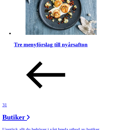
Tre menyförslag till nyårsafton
31
Butiker
Upptäck allt du behöver i vårt breda utbud av butiker