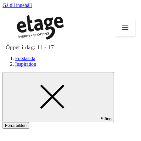
Gå till innehåll
Öppet i dag:
11 - 17
Förstasida
Inspiration
Butiker
Mat och dryck
Evenemang
Stäng
Erbjudanden
Förra bilden
Kundklubb