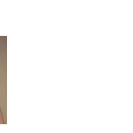
Inspiration
Sök
Öppettider
Praktisk information
Lediga jobb
Magasin
Presentkort
Min Shopping-app