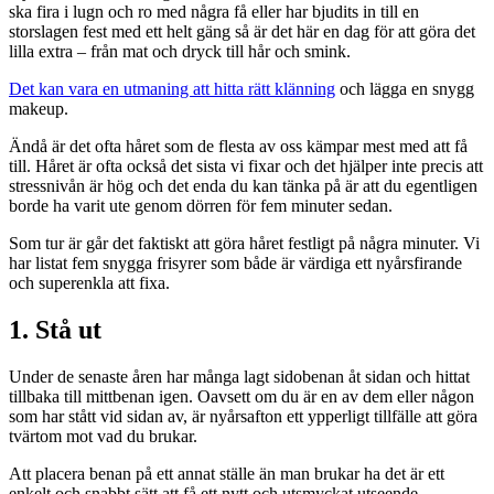
ska fira i lugn och ro med några få eller har bjudits in till en
storslagen fest med ett helt gäng så är det här en dag för att göra det
lilla extra – från mat och dryck till hår och smink.
Det kan vara en utmaning att hitta rätt klänning
och lägga en snygg
makeup.
Ändå är det ofta håret som de flesta av oss kämpar mest med att få
till. Håret är ofta också det sista vi fixar och det hjälper inte precis att
stressnivån är hög och det enda du kan tänka på är att du egentligen
borde ha varit ute genom dörren för fem minuter sedan.
Som tur är går det faktiskt att göra håret festligt på några minuter. Vi
har listat fem snygga frisyrer som både är värdiga ett nyårsfirande
och superenkla att fixa.
1. Stå ut
Under de senaste åren har många lagt sidobenan åt sidan och hittat
tillbaka till mittbenan igen. Oavsett om du är en av dem eller någon
som har stått vid sidan av, är nyårsafton ett ypperligt tillfälle att göra
tvärtom mot vad du brukar.
Att placera benan på ett annat ställe än man brukar ha det är ett
enkelt och snabbt sätt att få ett nytt och utsmyckat utseende.