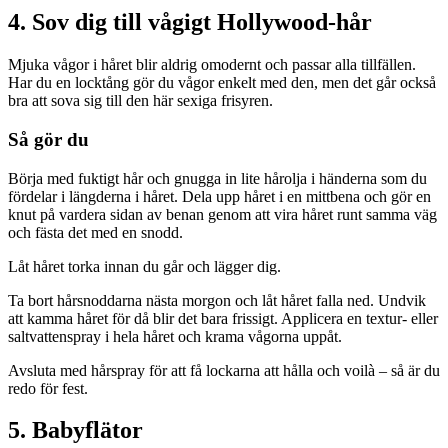
4. Sov dig till vågigt Hollywood-hår
Mjuka vågor i håret blir aldrig omodernt och passar alla tillfällen.
Har du en locktång gör du vågor enkelt med den, men det går också
bra att sova sig till den här sexiga frisyren.
Så gör du
Börja med fuktigt hår och gnugga in lite hårolja i händerna som du
fördelar i längderna i håret. Dela upp håret i en mittbena och gör en
knut på vardera sidan av benan genom att vira håret runt samma väg
och fästa det med en snodd.
Låt håret torka innan du går och lägger dig.
Ta bort hårsnoddarna nästa morgon och låt håret falla ned. Undvik
att kamma håret för då blir det bara frissigt. Applicera en textur- eller
saltvattenspray i hela håret och krama vågorna uppåt.
Avsluta med hårspray för att få lockarna att hålla och voilà – så är du
redo för fest.
5. Babyflätor