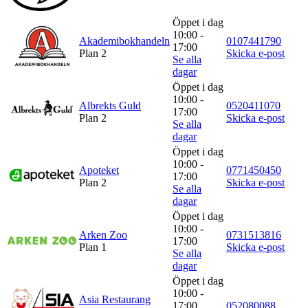
Inspiration
Öppet i dag
10:00 -
Akademibokhandeln
0107441790
17:00
Plan 2
Skicka e-post
Se alla
dagar
Sök
Öppet i dag
10:00 -
Albrekts Guld
0520411070
17:00
Plan 2
Skicka e-post
Se alla
dagar
Öppettider
Öppet i dag
Praktisk information
10:00 -
Apoteket
0771450450
17:00
Plan 2
Skicka e-post
Lediga jobb
Se alla
dagar
Magasin
Öppet i dag
10:00 -
Arken Zoo
0731513816
Presentkort
17:00
Plan 1
Skicka e-post
Se alla
Min Shopping-app
dagar
Öppet i dag
10:00 -
Asia Restaurang
17:00
052080088