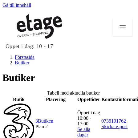
Gå till innehåll
Öppet i dag:
10 - 17
Förstasida
Butiker
Butiker
Butiker
Tabell med aktuella butiker
Mat och dryck
Butik
Placering
Öppettider
Kontaktinformat
Evenemang
Öppet i dag
10:00 -
3Butiken
0735191762
Erbjudanden
17:00
Plan 2
Skicka e-post
Se alla
dagar
Kundklubb