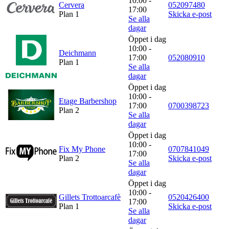
10:00 -
Cervera
052097480
17:00
Plan 1
Skicka e-post
Se alla
dagar
Öppet i dag
10:00 -
Deichmann
17:00
052080910
Plan 1
Se alla
dagar
Öppet i dag
10:00 -
Etage Barbershop
17:00
0700398723
Plan 2
Se alla
dagar
Öppet i dag
10:00 -
Fix My Phone
0707841049
17:00
Plan 2
Skicka e-post
Se alla
dagar
Öppet i dag
10:00 -
Gillets Trottoarcafè
0520426400
17:00
Plan 1
Skicka e-post
Se alla
dagar