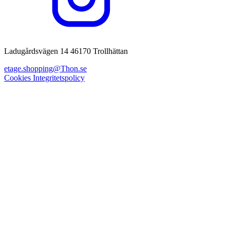
Ladugårdsvägen 14 46170 Trollhättan
etage.shopping@Thon.se
Cookies
Integritetspolicy