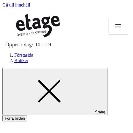
Gå till innehåll
Öppet i dag:
10 - 19
Förstasida
Butiker
Butiker
Mat och dryck
Evenemang
Stäng
Erbjudanden
Förra bilden
Kundklubb