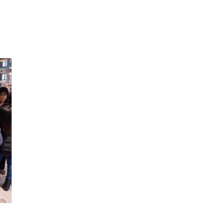
Inspiration
Sök
Öppettider
Praktisk information
Lediga jobb
Magasin
Presentkort
Min Shopping-app