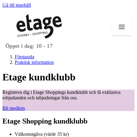
Gå till innehåll
Öppet i dag:
10 - 17
Förstasida
Praktisk information
Etage kundklubb
Butiker
Registrera dig i Etage Shoppings kundklubb och få exklusiva
Mat och dryck
erbjudanden och inbjudningar från oss.
Bli medlem
Evenemang
Etage Shopping kundklubb
Erbjudanden
Kundklubb
Välkomstgåva (värde 35 kr)