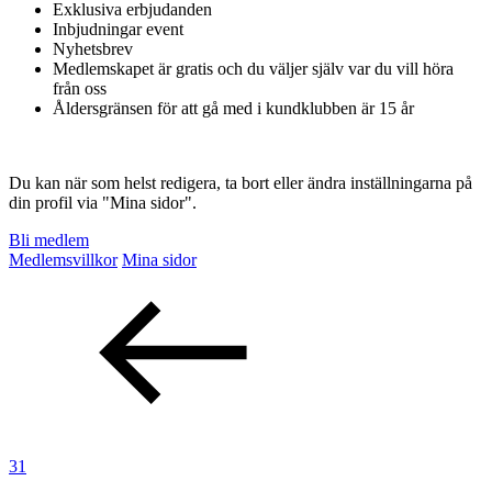
Exklusiva erbjudanden
Inbjudningar event
Inspiration
Nyhetsbrev
Medlemskapet är gratis och du väljer själv var du vill höra
från oss
Åldersgränsen för att gå med i kundklubben är 15 år
Sök
Du kan när som helst redigera, ta bort eller ändra inställningarna på
din profil via "Mina sidor".
Öppettider
Bli medlem
Praktisk information
Medlemsvillkor
Mina sidor
Lediga jobb
Magasin
Presentkort
Min Shopping-app
31