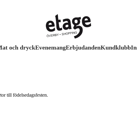
at och dryck
Evenemang
Erbjudanden
Kundklubb
In
tor till födelsedagsfesten.