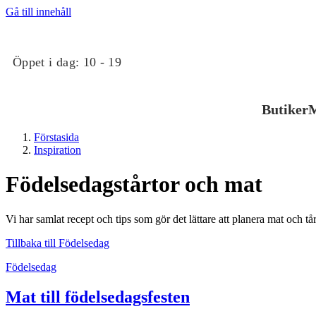
Gå till innehåll
Öppet i dag:
10 - 19
Butiker
M
Förstasida
Inspiration
Födelsedagstårtor och mat
Vi har samlat recept och tips som gör det lättare att planera mat och tår
Butiker
Tillbaka till Födelsedag
Födelsedag
Mat och dryck
Mat till födelsedagsfesten