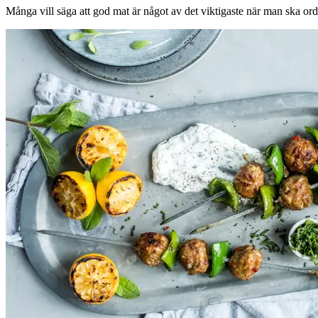
Evenemang
Många vill säga att god mat är något av det viktigaste när man ska ordn
Erbjudanden
Kundklubb
Inspiration
Sök
Öppettider
Praktisk information