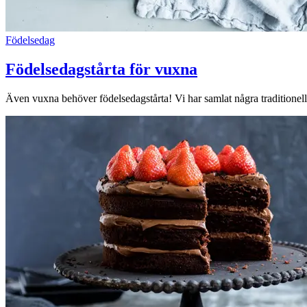
Lediga jobb
Födelsedag
Magasin
Födelsedagstårta för vuxna
Presentkort
Min Shopping-app
Även vuxna behöver födelsedagstårta! Vi har samlat några traditionella 