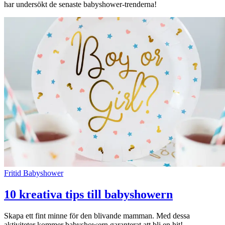
har undersökt de senaste babyshower-trenderna!
Inspiration
Sök
Öppettider
Praktisk information
Lediga jobb
Magasin
Fritid
Babyshower
Presentkort
10 kreativa tips till babyshowern
Min Shopping-app
Skapa ett fint minne för den blivande mamman. Med dessa
aktiviteter kommer babyshowern garanterat att bli en hit!