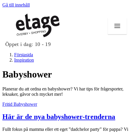
Gå till innehåll
Öppet i dag:
10 - 19
Förstasida
Inspiration
Babyshower
Butiker
Planerar du att ordna en babyshower? Vi har tips för frågesporter,
Mat och dryck
leksaker, gåvor och mycket mer!
Fritid
Babyshower
Evenemang
Här är de nya babyshower-trenderna
Erbjudanden
Kundklubb
Fullt fokus på mamma eller ett eget ”dadchelor party” för pappa? Vi