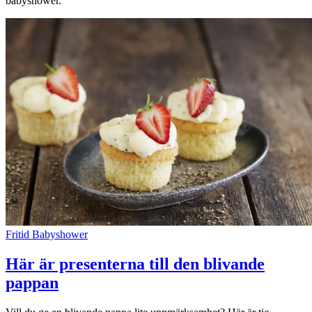
babyshower.
Fritid
Babyshower
Här är presenterna till den blivande
pappan