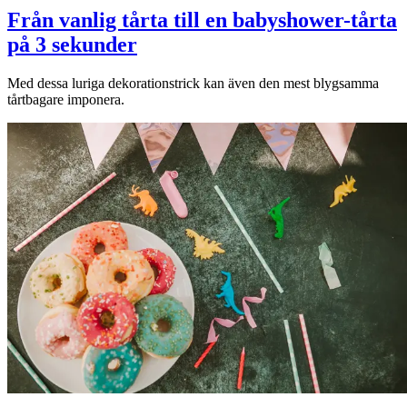
Från vanlig tårta till en babyshower-tårta
på 3 sekunder
Med dessa luriga dekorationstrick kan även den mest blygsamma
tårtbagare imponera.