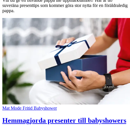
Vill du ge en blivande pappa lite uppmärksamhet? Här är tio
suveräna presenttips som kommer göra stor nytta för en föräldraledig
pappa.
Mat
Mode
Fritid
Babyshower
Hemmagjorda presenter till babyshowers