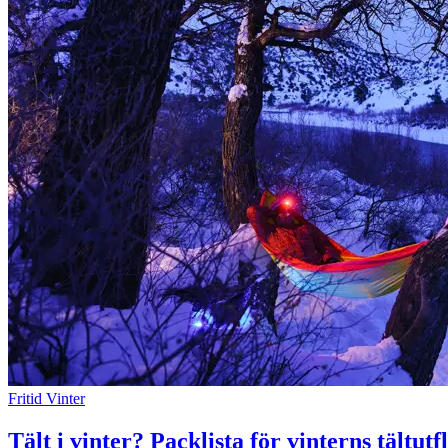
Fritid
Vinter
Tält i vinter? Packlista för vinterns tältutf