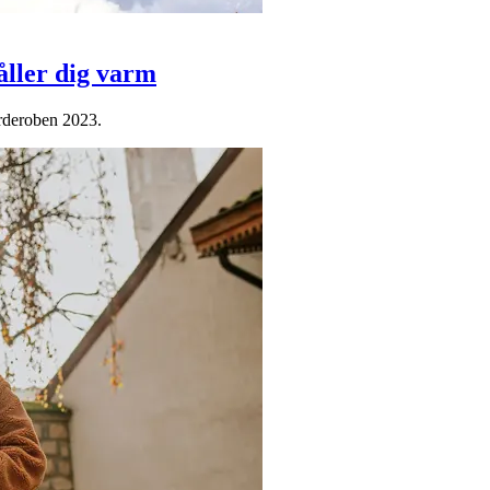
åller dig varm
arderoben 2023.