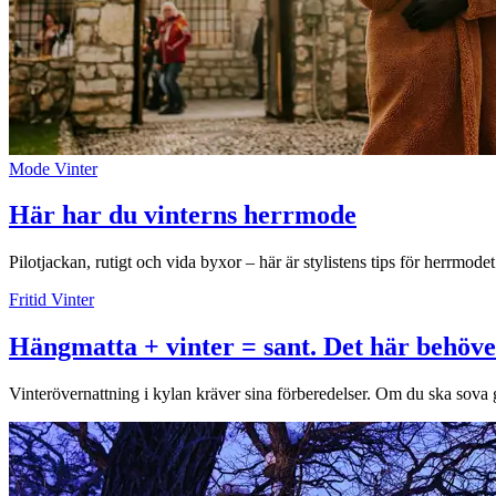
Mode
Vinter
Här har du vinterns herrmode
Pilotjackan, rutigt och vida byxor – här är stylistens tips för herrmode
Fritid
Vinter
Hängmatta + vinter = sant. Det här behöve
Vinterövernattning i kylan kräver sina förberedelser. Om du ska sova 