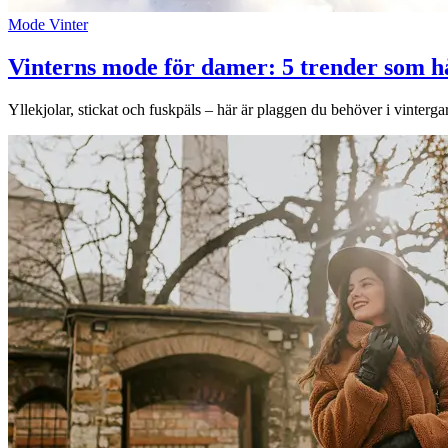
Mode
Vinter
Lediga jobb
Vinterns mode för damer: 5 trender som h
Magasin
Presentkort
Yllekjolar, stickat och fuskpäls – här är plaggen du behöver i vinterg
Min Shopping-app