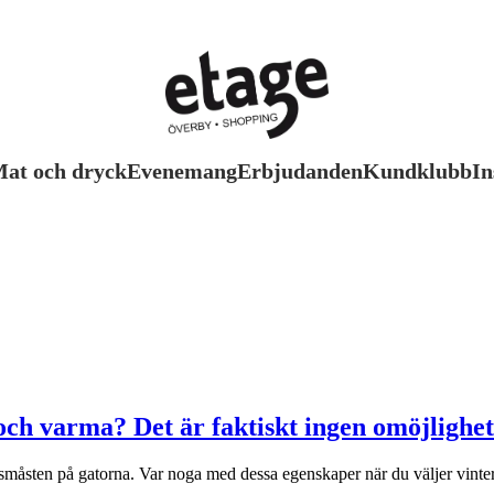
at och dryck
Evenemang
Erbjudanden
Kundklubb
In
och varma? Det är faktiskt ingen omöjlighet
l småsten på gatorna. Var noga med dessa egenskaper när du väljer vinte