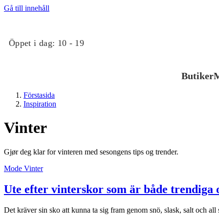
Gå till innehåll
Öppet i dag:
10 - 19
Butiker
M
Förstasida
Inspiration
Vinter
Gjør deg klar for vinteren med sesongens tips og trender.
Butiker
Mode
Vinter
Ute efter vinterskor som är både trendiga 
Mat och dryck
Det kräver sin sko att kunna ta sig fram genom snö, slask, salt och al