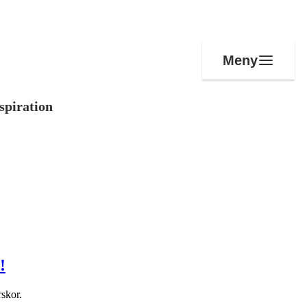
Meny
spiration
!
rskor.