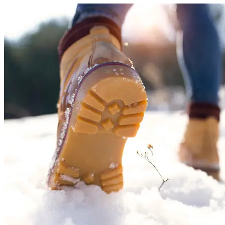
Evenemang
Erbjudanden
Kundklubb
Inspiration
Sök
Öppettider
Praktisk information