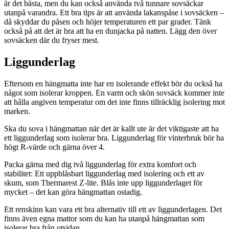
är det bästa, men du kan också använda två tunnare sovsäckar
utanpå varandra. Ett bra tips är att använda lakanspåse i sovsäcken –
då skyddar du påsen och höjer temperaturen ett par grader. Tänk
också på att det är bra att ha en dunjacka på natten. Lägg den över
sovsäcken där du fryser mest.
Liggunderlag
Eftersom en hängmatta inte har en isolerande effekt bör du också ha
något som isolerar kroppen. En varm och skön sovsäck kommer inte
att hålla angiven temperatur om det inte finns tillräcklig isolering mot
marken.
Ska du sova i hängmattan när det är kallt ute är det viktigaste att ha
ett liggunderlag som isolerar bra. Liggunderlag för vinterbruk bör ha
högt R-värde och gärna över 4.
Packa gärna med dig två liggunderlag för extra komfort och
stabilitet: Ett uppblåsbart liggunderlag med isolering och ett av
skum, som Thermarest Z-lite. Blås inte upp liggunderlaget för
mycket – det kan göra hängmattan ostadig.
Ett renskinn kan vara ett bra alternativ till ett av liggunderlagen. Det
finns även egna mattor som du kan ha utanpå hängmattan som
isolerar bra från utsidan.