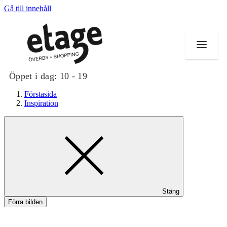
Gå till innehåll
Öppet i dag:
10 - 19
Förstasida
Inspiration
Butiker
Mat och dryck
Evenemang
Stäng
Erbjudanden
Förra bilden
Kundklubb