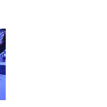
Inspiration
Sök
Öppettider
Praktisk information
Lediga jobb
Magasin
Presentkort
Min Shopping-app