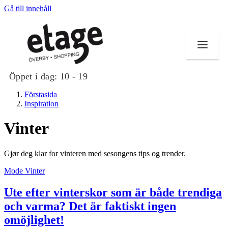
Gå till innehåll
Öppet i dag:
10 - 19
Förstasida
Inspiration
Vinter
Butiker
Gjør deg klar for vinteren med sesongens tips og trender.
Mat och dryck
Mode
Vinter
Evenemang
Ute efter vinterskor som är både trendiga
Erbjudanden
och varma? Det är faktiskt ingen
omöjlighet!
Kundklubb