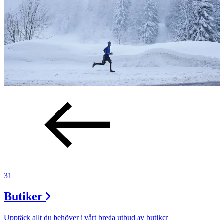
31
Butiker
Upptäck allt du behöver i vårt breda utbud av butiker