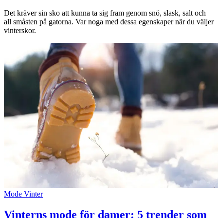
Det kräver sin sko att kunna ta sig fram genom snö, slask, salt och
Inspiration
all småsten på gatorna. Var noga med dessa egenskaper när du väljer
vinterskor.
Sök
Öppettider
Praktisk information
Lediga jobb
Magasin
Presentkort
Min Shopping-app
Mode
Vinter
Vinterns mode för damer: 5 trender som