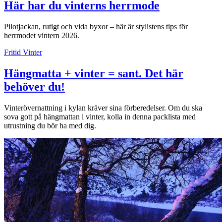
Här har du vinterns herrmode
Pilotjackan, rutigt och vida byxor – här är stylistens tips för
herrmodet vintern 2026.
Fritid
Vinter
Hängmatta + vinter = sant. Det här
behöver du!
Vinterövernattning i kylan kräver sina förberedelser. Om du ska
sova gott på hängmattan i vinter, kolla in denna packlista med
utrustning du bör ha med dig.