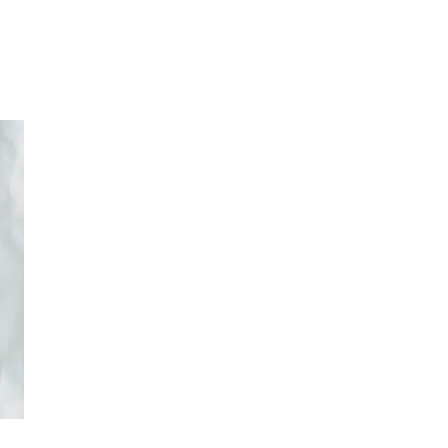
Inspiration
Sök
Öppettider
Praktisk information
Lediga jobb
Magasin
Presentkort
Min Shopping-app