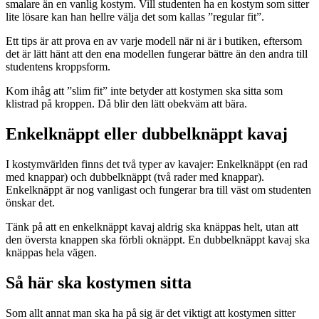
smalare än en vanlig kostym. Vill studenten ha en kostym som sitter
lite lösare kan han hellre välja det som kallas ”regular fit”.
Ett tips är att prova en av varje modell när ni är i butiken, eftersom
det är lätt hänt att den ena modellen fungerar bättre än den andra till
studentens kroppsform.
Kom ihåg att ”slim fit” inte betyder att kostymen ska sitta som
klistrad på kroppen. Då blir den lätt obekväm att bära.
Enkelknäppt eller dubbelknäppt kavaj
I kostymvärlden finns det två typer av kavajer: Enkelknäppt (en rad
med knappar) och dubbelknäppt (två rader med knappar).
Enkelknäppt är nog vanligast och fungerar bra till väst om studenten
önskar det.
Tänk på att en enkelknäppt kavaj aldrig ska knäppas helt, utan att
den översta knappen ska förbli oknäppt. En dubbelknäppt kavaj ska
knäppas hela vägen.
Så här ska kostymen sitta
Som allt annat man ska ha på sig är det viktigt att kostymen sitter