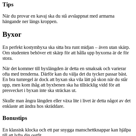
Tips
När du provar en kavaj ska du stå avslappnat med armarna
hängande ner längs kroppen.
Byxor
En perfekt kostymbyxa ska sitta bra runt midjan – även utan skärp.
Om studenten behöver ett skärp för att hålla upp byxorna är de för
stora.
När det kommer till byxlängden är detta en smaksak och varierar
ofta med trenderna. Därför kan du välja det du tycker passar bäst.
En bra tumregel är dock att byxan ska vila lätt på skon när du står
upp, men kom ihåg att byxbenen ska ha tillräcklig vidd för att
presvecket i byxan inte ska sträckas ut.
Skulle man ångra längden eller växa lite i livet är detta något av det
enklaste att ändra hos skräddare.
Bonustips
En klassisk klocka och ett par snygga manschettknappar kan hjälpa
till att lyfta din outfit.