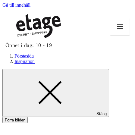
Gå till innehåll
Öppet i dag:
10 - 19
Förstasida
Inspiration
Butiker
Mat och dryck
Evenemang
Stäng
Erbjudanden
Förra bilden
Kundklubb