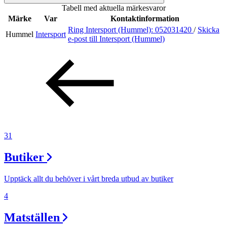
Tabell med aktuella märkesvaror
Inspiration
Märke
Var
Kontaktinformation
Ring Intersport (Hummel):
052031420
/
Skicka
Hummel
Intersport
e-post
till Intersport (Hummel)
Sök
Öppettider
Praktisk information
31
Lediga jobb
Butiker
Magasin
Presentkort
Upptäck allt du behöver i vårt breda utbud av butiker
Min Shopping-app
4
Matställen