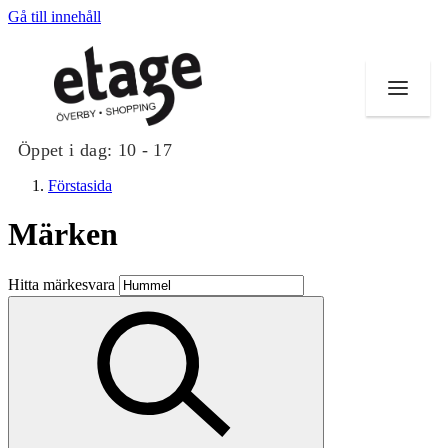
Gå till innehåll
Öppet i dag:
10 - 17
Förstasida
Märken
Butiker
Hitta märkesvara
Mat och dryck
Evenemang
Erbjudanden
Kundklubb