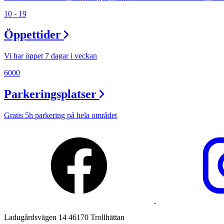
10 - 19
Lediga jobb
Öppettider
Magasin
Presentkort
Vi har öppet 7 dagar i veckan
Min Shopping-app
6000
Parkeringsplatser
Gratis 5h parkering på hela området
Ladugårdsvägen 14 46170 Trollhättan