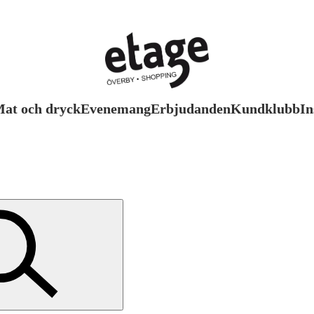
at och dryck
Evenemang
Erbjudanden
Kundklubb
In