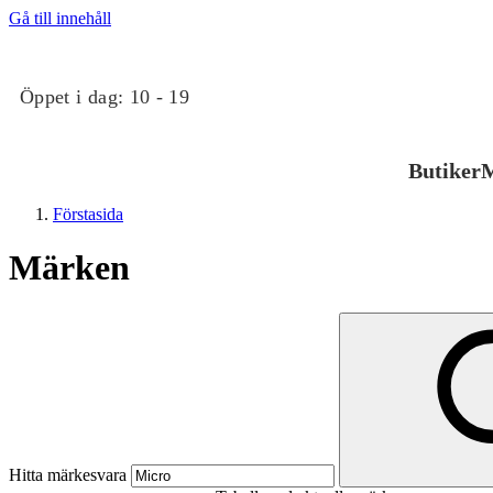
Gå till innehåll
Öppet i dag:
10 - 19
Butiker
M
Förstasida
Märken
Butiker
Mat och dryck
Hitta märkesvara