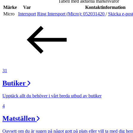
Tabell med aktuella märkesvaror
Evenemang
Märke
Var
Kontaktinformation
Micro
Intersport
Ring Intersport (Micro):
052031420
/
Skicka e-pos
Erbjudanden
Kundklubb
Inspiration
31
Butiker
Sök
Upptäck allt du behöver i vårt breda utbud av butiker
4
Matställen
Öppettider
Praktisk information
Oavsett om du är sugen på något gott på plats eller vill ta med dig he