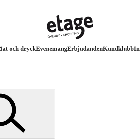
at och dryck
Evenemang
Erbjudanden
Kundklubb
In