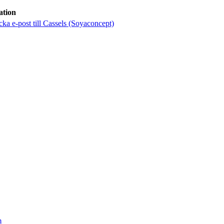
ation
cka e-post
till Cassels (Soyaconcept)
m