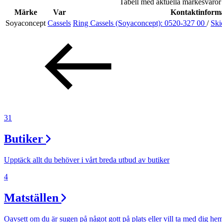
Tabell med aktuella märkesvaror
Evenemang
Märke
Var
Kontaktinform
Soyaconcept
Cassels
Ring Cassels (Soyaconcept):
0520-327 00
/
Ski
Erbjudanden
Kundklubb
Inspiration
31
Butiker
Sök
Upptäck allt du behöver i vårt breda utbud av butiker
4
Matställen
Öppettider
Praktisk information
Oavsett om du är sugen på något gott på plats eller vill ta med dig he