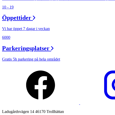
10 - 19
Lediga jobb
Öppettider
Magasin
Presentkort
Vi har öppet 7 dagar i veckan
Min Shopping-app
6000
Parkeringsplatser
Gratis 5h parkering på hela området
Ladugårdsvägen 14 46170 Trollhättan