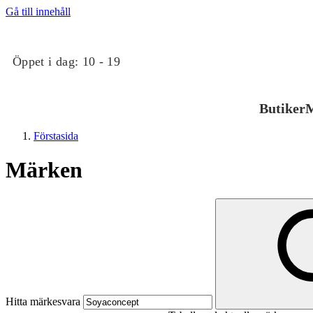
Gå till innehåll
Öppet i dag:
10 - 19
Butiker
M
Förstasida
Märken
Butiker
Mat och dryck
Hitta märkesvara