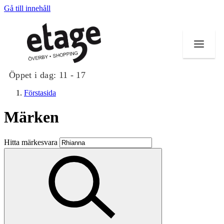
Gå till innehåll
Öppet i dag:
11 - 17
Förstasida
Märken
Butiker
Hitta märkesvara
Mat och dryck
Evenemang
Erbjudanden
Kundklubb