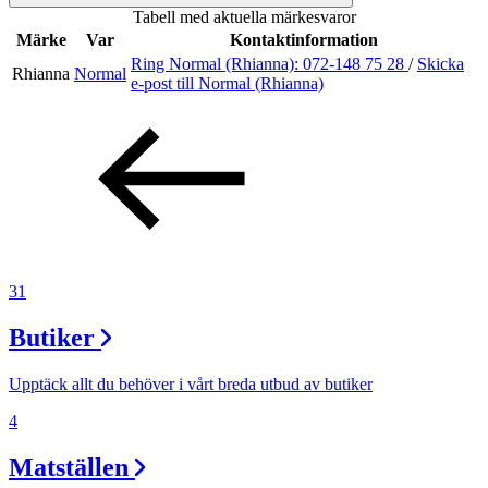
Tabell med aktuella märkesvaror
Inspiration
Märke
Var
Kontaktinformation
Ring Normal (Rhianna):
072-148 75 28
/
Skicka
Rhianna
Normal
e-post
till Normal (Rhianna)
Sök
Öppettider
Praktisk information
31
Lediga jobb
Butiker
Magasin
Presentkort
Upptäck allt du behöver i vårt breda utbud av butiker
Min Shopping-app
4
Matställen