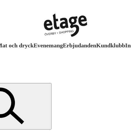
at och dryck
Evenemang
Erbjudanden
Kundklubb
In