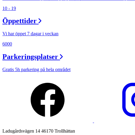
10 - 19
Lediga jobb
Öppettider
Magasin
Presentkort
Vi har öppet 7 dagar i veckan
Min Shopping-app
6000
Parkeringsplatser
Gratis 5h parkering på hela området
Ladugårdsvägen 14 46170 Trollhättan