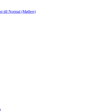
ost
till Normal (Møllers)
m