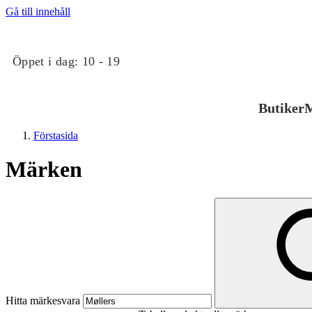
Gå till innehåll
Öppet i dag:
10 - 19
Butiker
M
Förstasida
Märken
Butiker
Mat och dryck
Hitta märkesvara