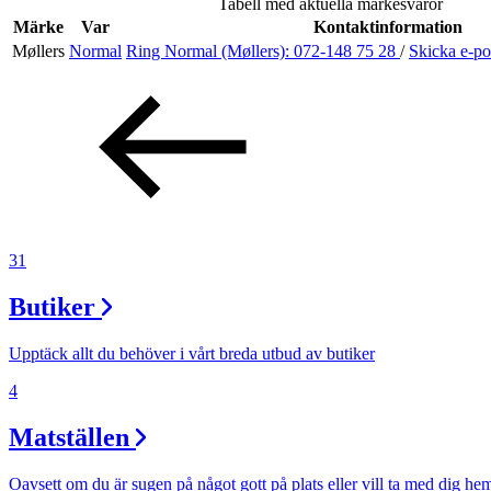
Tabell med aktuella märkesvaror
Evenemang
Märke
Var
Kontaktinformation
Møllers
Normal
Ring Normal (Møllers):
072-148 75 28
/
Skicka e-p
Erbjudanden
Kundklubb
Inspiration
31
Butiker
Sök
Upptäck allt du behöver i vårt breda utbud av butiker
4
Matställen
Öppettider
Praktisk information
Oavsett om du är sugen på något gott på plats eller vill ta med dig he