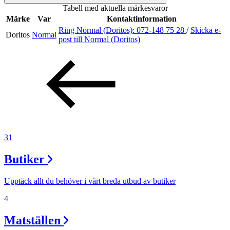
Tabell med aktuella märkesvaror
Inspiration
Märke
Var
Kontaktinformation
Ring Normal (Doritos):
072-148 75 28
/
Skicka e-
Doritos
Normal
post
till Normal (Doritos)
Sök
Öppettider
Praktisk information
31
Lediga jobb
Butiker
Magasin
Presentkort
Upptäck allt du behöver i vårt breda utbud av butiker
Min Shopping-app
4
Matställen