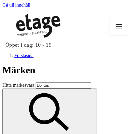
Gå till innehåll
Öppet i dag:
10 - 19
Förstasida
Märken
Butiker
Hitta märkesvara
Mat och dryck
Evenemang
Erbjudanden
Kundklubb