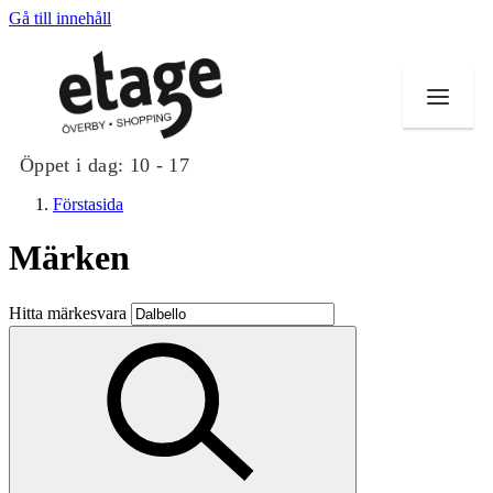
Gå till innehåll
Öppet i dag:
10 - 17
Förstasida
Märken
Butiker
Hitta märkesvara
Mat och dryck
Evenemang
Erbjudanden
Kundklubb