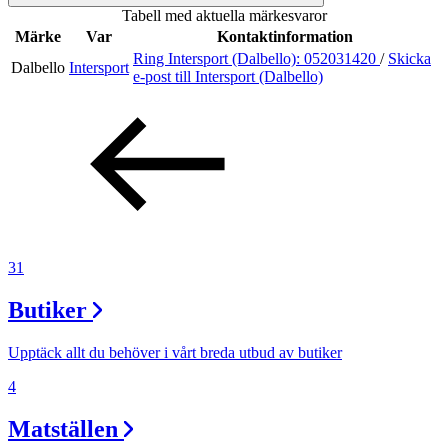
Tabell med aktuella märkesvaror
Inspiration
Märke
Var
Kontaktinformation
Ring Intersport (Dalbello):
052031420
/
Skicka
Dalbello
Intersport
e-post
till Intersport (Dalbello)
Sök
Öppettider
Praktisk information
31
Lediga jobb
Butiker
Magasin
Presentkort
Upptäck allt du behöver i vårt breda utbud av butiker
Min Shopping-app
4
Matställen