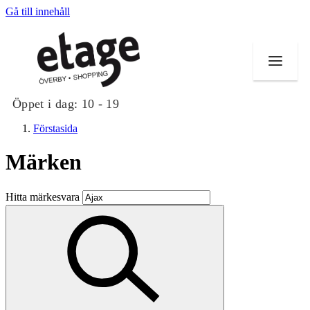
Gå till innehåll
Öppet i dag:
10 - 19
Förstasida
Märken
Butiker
Hitta märkesvara
Mat och dryck
Evenemang
Erbjudanden
Kundklubb