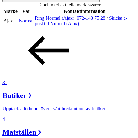
Tabell med aktuella märkesvaror
Inspiration
Märke
Var
Kontaktinformation
Ring Normal (Ajax):
072-148 75 28
/
Skicka e-
Ajax
Normal
post
till Normal (Ajax)
Sök
Öppettider
Praktisk information
31
Lediga jobb
Butiker
Magasin
Presentkort
Upptäck allt du behöver i vårt breda utbud av butiker
Min Shopping-app
4
Matställen