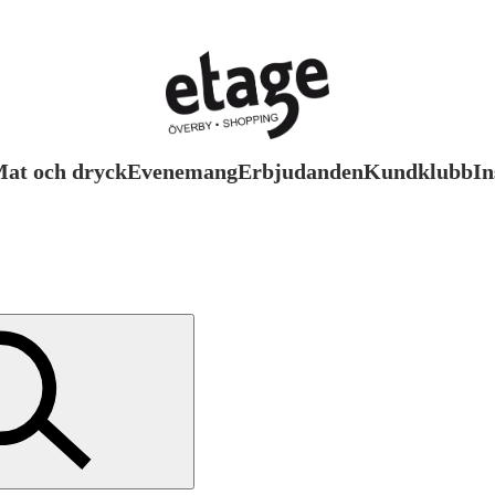
at och dryck
Evenemang
Erbjudanden
Kundklubb
In