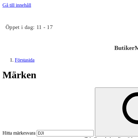
Gå till innehåll
Öppet i dag:
11 - 17
Butiker
M
Förstasida
Märken
Butiker
Mat och dryck
Hitta märkesvara