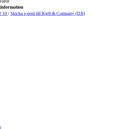
varor
information
2 10
/
Skicka e-post
till Kjell & Company (DJI)
m