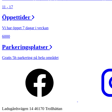
11 - 17
Lediga jobb
Öppettider
Magasin
Presentkort
Vi har öppet 7 dagar i veckan
Min Shopping-app
6000
Parkeringsplatser
Gratis 5h parkering på hela området
Ladugårdsvägen 14 46170 Trollhättan