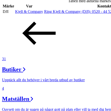
Tabell med aktuella märkes
Evenemang
Märke
Var
Kontakt
DJI
Kjell & Company
Ring Kjell & Company (DJI):
0520 - 44 5
Erbjudanden
Kundklubb
Inspiration
31
Butiker
Sök
Upptäck allt du behöver i vårt breda utbud av butiker
4
Matställen
Öppettider
Praktisk information
Oavsett om du är sugen på något gott på plats eller vill ta med dig he