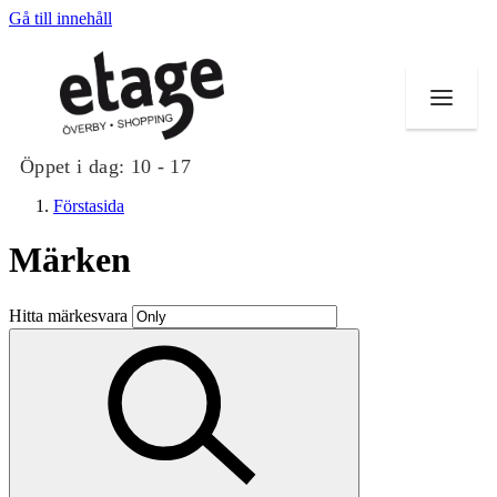
Gå till innehåll
Öppet i dag:
10 - 17
Förstasida
Märken
Butiker
Hitta märkesvara
Mat och dryck
Evenemang
Erbjudanden
Kundklubb