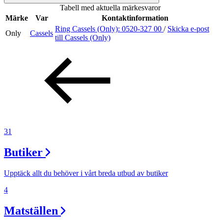
Tabell med aktuella märkesvaror
Inspiration
Märke
Var
Kontaktinformation
Ring Cassels (Only):
0520-327 00
/
Skicka e-post
Only
Cassels
till Cassels (Only)
Sök
Öppettider
Praktisk information
31
Lediga jobb
Butiker
Magasin
Presentkort
Upptäck allt du behöver i vårt breda utbud av butiker
Min Shopping-app
4
Matställen