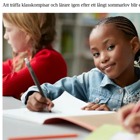
Evenemang
Att träffa klasskompisar och lärare igen efter ett långt sommarlov blir 
Erbjudanden
Kundklubb
Inspiration
Sök
Öppettider
Praktisk information