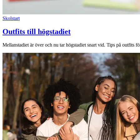
Lediga jobb
Skolstart
Magasin
Outfits till högstadiet
Presentkort
Min Shopping-app
Mellanstadiet är över och nu tar högstadiet snart vid. Tips på outfits f