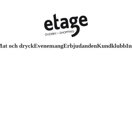
at och dryck
Evenemang
Erbjudanden
Kundklubb
In