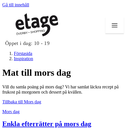
Gå till innehåll
Öppet i dag:
10 - 19
Förstasida
Inspiration
Mat till mors dag
Butiker
Vill du samla poäng på mors dag? Vi har samlat läckra recept på
Mat och dryck
frukost på morgonen och dessert på kvällen.
Tillbaka till Mors dag
Evenemang
Mors dag
Erbjudanden
Enkla efterrätter på mors dag
Kundklubb