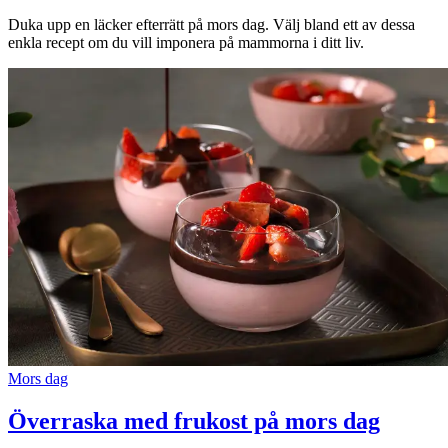
Duka upp en läcker efterrätt på mors dag. Välj bland ett av dessa
Inspiration
enkla recept om du vill imponera på mammorna i ditt liv.
Sök
Öppettider
Praktisk information
Lediga jobb
Magasin
Presentkort
Mors dag
Min Shopping-app
Överraska med frukost på mors dag