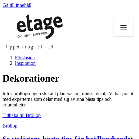
Gå till innehåll
Öppet i dag:
10 - 19
Förstasida
Inspiration
Dekorationer
Butiker
Inför bröllopsdagen ska allt planeras in i minsta detalj. Vi har pratat
Mat och dryck
med experterna som delar med sig av sina bästa tips och
erfarenheter.
Evenemang
Tillbaka till Bröllop
Erbjudanden
Bröllop
Kundklubb
Se stylistens bästa tips för bröllopsbordet