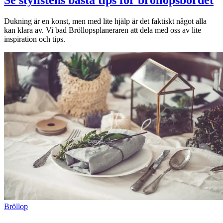
Inspiration
Dukning är en konst, men med lite hjälp är det faktiskt något alla
kan klara av. Vi bad Bröllopsplaneraren att dela med oss ​​av lite
inspiration och tips.
Sök
Öppettider
Praktisk information
Lediga jobb
Magasin
Presentkort
Min Shopping-app
Bröllop