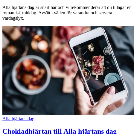
Alla hjärtans dag är snart här och vi rekommenderar att du tillagar en
Inspiration
romantisk middag. Avsätt kvällen för varandra och servera
vardagslyx.
Sök
Öppettider
Praktisk information
Lediga jobb
Magasin
Presentkort
Min Shopping-app
Alla hjärtans dag
Chokladhjärtan till Alla hjärtans dag