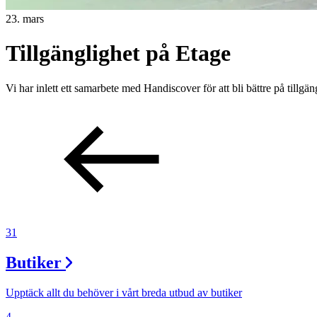
23. mars
Lediga jobb
Tillgänglighet på Etage
Magasin
Presentkort
Vi har inlett ett samarbete med Handiscover för att bli bättre på till
Min Shopping-app
31
Butiker
Upptäck allt du behöver i vårt breda utbud av butiker
4