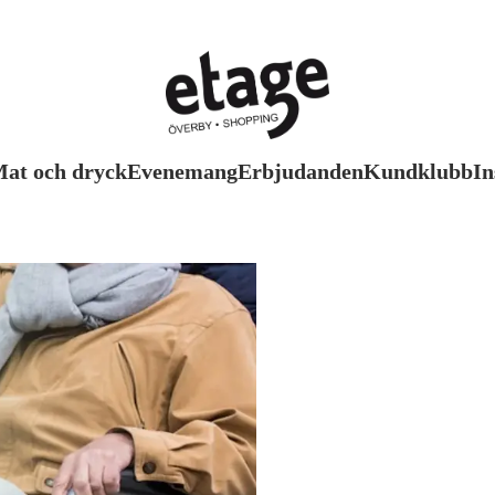
at och dryck
Evenemang
Erbjudanden
Kundklubb
In