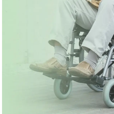
Evenemang
Erbjudanden
Kundklubb
Inspiration
Sök
Öppettider
Praktisk information