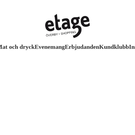
at och dryck
Evenemang
Erbjudanden
Kundklubb
In