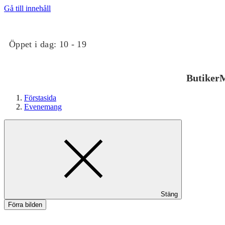
Gå till innehåll
Öppet i dag:
10 - 19
Butiker
M
Förstasida
Evenemang
Butiker
Stäng
Mat och dryck
Förra bilden